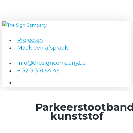
Skip
to
main
content
Projecten
Menu
Maak een afspraak
info@thesigncompany.be
+ 32 3 318 64 48
Parkeerstootban
kunststof