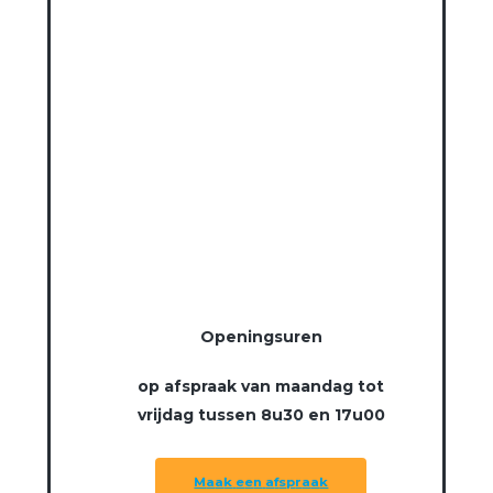
Openingsuren
op afspraak van maandag tot
vrijdag tussen 8u30 en 17u00
M
a
a
k
e
e
n
a
f
s
p
r
a
a
k