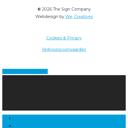
©
2026
The Sign Company
Webdesign by
We, Creatives
Cookies & Privacy
Verkoopsvoorwaarden
Share
Tweet
Share
Pin
Close
Projecten
Menu
Maak een afspraak